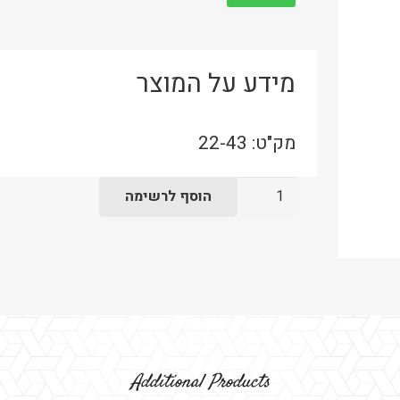
מידע על המוצר
מק"ט:
22-43
כמות
הוסף לרשימה
של
שולחן
בית
קפה
רגל
משולשת
לבנה
Additional Products
טופ