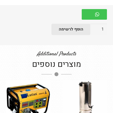
כמות
הוסף לרשימה
של
רמקול
פרוטק
Additional Products
מוגבר
מוצרים נוספים
500
וואט