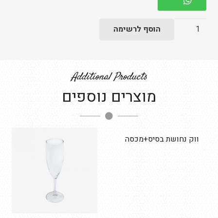
כמות
הוסף לרשימה
של
צלחת
ריבלין
Additional Products
כחולה
מוצרים נוספים
19
-
בשרי
ושת בסיס+מכסה