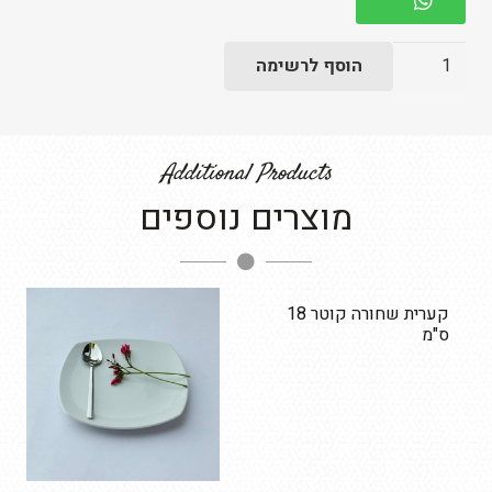
כמות
הוסף לרשימה
של
צלחת
ריבלין
Additional Products
ירוק
מוצרים נוספים
בהיר
27
-
בשרי
קערית שחורה קוטר 18