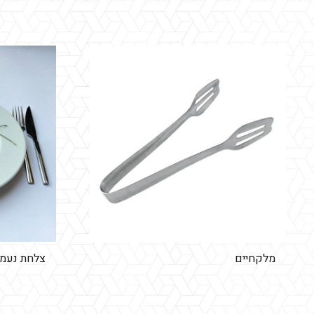
מלקחיים
צלחת נעמן 30 ס"מ – ב