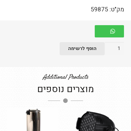
מק"ט:
59875
כמות
הוסף לרשימה
של
פח
אשפה
Additional Products
דקורטיבי
מוצרים נוספים
לבן