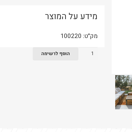
מידע על המוצר
מק"ט:
100220
כמות
הוסף לרשימה
של
ספה
במבוק
מודולרית
פינה