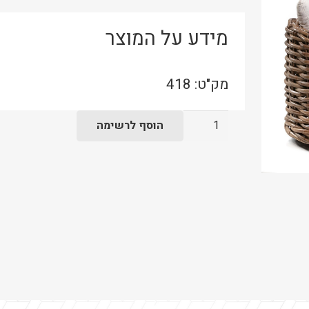
מידע על המוצר
מק"ט:
418
כמות
הוסף לרשימה
של
מרבץ
דגם
סטאי