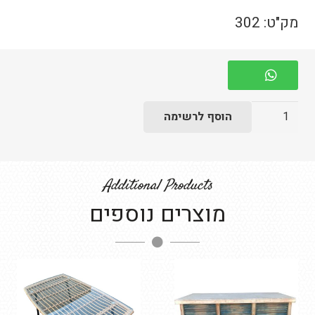
מק"ט:
302
כמות
הוסף לרשימה
של
מזנון
עץ
Additional Products
דגם
מוצרים נוספים
רון