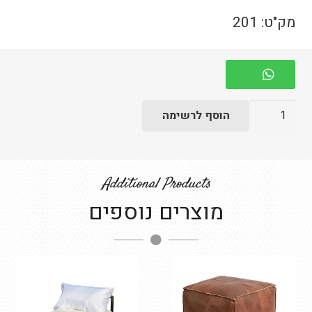
מק"ט:
201
כמות
הוסף לרשימה
של
כסא
סיאם
Additional Products
מוצרים נוספים