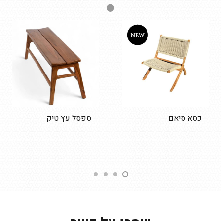
כסא סיאם
ספסל עץ טיק