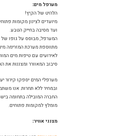
מערפל מים:
הלהיט של הקיץ!
מיועדים לצינון מקומות פתוחי
ועד מסיבה בחייק הטבע.
המערפל, מבוסס על גופו של המ
מתווספת מערכת המזרימה מים 
לאירועים עם טיפות מים המות
סיבוב המאוורר ומצננות את האו
מערפלי המים יספקו קירור יעיל
ובמחיר ללא תחרות. אנו משת
החברה המובילה בתחומה בישראל
מומלץ למקומות פתוחים.
מצנני אוויר: