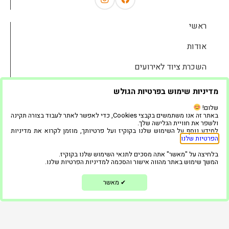
ראשי
אודות
השכרת ציוד לאירועים
שאלות נפוצות
מדיניות שימוש בפרטיות הגולש
גלריה
שלום!
באתר זה אנו משתמשים בקבצי Cookies, כדי לאפשר לאתר לעבוד בצורה תקינה
ולשפר את חוויית הגלישה שלך.
המוצרים שלנו
למידע נוסף על השימוש שלנו בקוקיז ועל פרטיותך, מוזמן לקרוא את מדיניות
הפרטיות שלנו
.
בלוג
בלחיצה על "מאשר" אתה מסכים לתנאי השימוש שלנו בקוקיז.
המשך שימוש באתר מהווה אישור והסכמה למדיניות הפרטיות שלנו.
ממליצים
מאשר
✔
צור קשר
הצהרת נגישות
מדיניות פרטיות