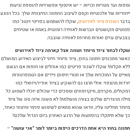
ומפות ועד מטריות וכריות – יש אינסוף אפשרויות להוספת נגיעות
ייחודיות של אלגנטיות וקסם לעיצוב החתונה החיצונית שלך. בכל הנוגע
בדבר
השכרת ציוד לאירועים
, שקלו להשתמש בפריטי וינטג' כמו
פמוטים מקושטים ונברשות לאווירה רומנטית באמת או שטיחים
בצבעים עזים ואורות מחרוזת לאווירה שובבה.
שקלו לבחור ציוד מיוחד ושונה אצל קארמה ציוד לאירועים
כאשר מתכננים חתונה בחוץ, ציוד מיוחד חיוני לביצוע האירוע המושלם
ללא תקלות! שקלו לשכור פריטים כמו אוהלים או חופות אם הגשם
מאיים על התוכניות שלך או תנורי חימום ניידים אם הטמפרטורות
יורדות מהצפוי. אולי תרצו גם להשקיע בציוד אודיו/ויזואלי כמו
רמקולים, מקרנים, מיקרופונים ומסכים כדי שכולם יוכלו לשמוע כל
מילה מהנדרים שלכם בצורה מושלמת! לא משנה איזה סוג של ציוד
מיוחד תחליטו עליו, וודאו שהוא מתאים לשימוש פנימי וחיצוני כאחד,
כך שלא תיתקלו בהפתעות של הרגע האחרון ביום הגדול שלכם!
חתונה בחוץ היא אחת הדרכים היפות ביותר לומר "אני עושה"
–