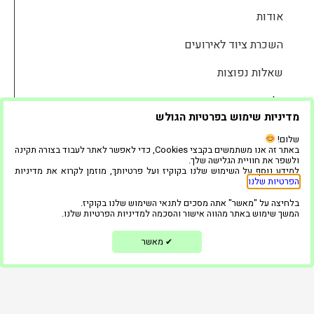
אודות
השכרת ציוד לאירועים
שאלות נפוצות
גלריה
מדיניות שימוש בפרטיות הגולש
המוצרים שלנו
שלום!
באתר זה אנו משתמשים בקבצי Cookies, כדי לאפשר לאתר לעבוד בצורה תקינה
בלוג
ולשפר את חוויית הגלישה שלך.
למידע נוסף על השימוש שלנו בקוקיז ועל פרטיותך, מוזמן לקרוא את מדיניות
הפרטיות שלנו
.
ממליצים
בלחיצה על "מאשר" אתה מסכים לתנאי השימוש שלנו בקוקיז.
צור קשר
המשך שימוש באתר מהווה אישור והסכמה למדיניות הפרטיות שלנו.
הצהרת נגישות
מאשר
✔
מדיניות פרטיות
השאירו פרטים ונחזור אליכם בקדם