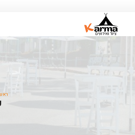
ראשי
כ