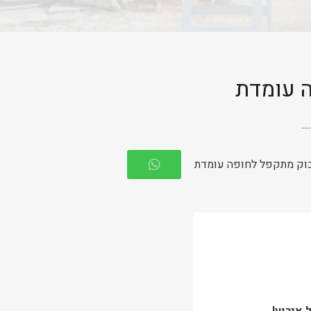
 עומדת
וק מתקפל לחופה עומדת
 אירוע!