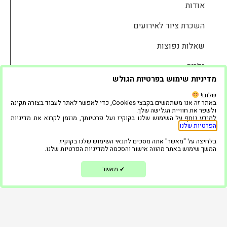
אודות
השכרת ציוד לאירועים
שאלות נפוצות
גלריה
מדיניות שימוש בפרטיות הגולש
המוצרים שלנו
שלום!
באתר זה אנו משתמשים בקבצי Cookies, כדי לאפשר לאתר לעבוד בצורה תקינה
בלוג
ולשפר את חוויית הגלישה שלך.
למידע נוסף על השימוש שלנו בקוקיז ועל פרטיותך, מוזמן לקרוא את מדיניות
הפרטיות שלנו
.
ממליצים
בלחיצה על "מאשר" אתה מסכים לתנאי השימוש שלנו בקוקיז.
צור קשר
המשך שימוש באתר מהווה אישור והסכמה למדיניות הפרטיות שלנו.
הצהרת נגישות
מאשר
✔
מדיניות פרטיות
השאירו פרטים ונחזור אליכם בקדם