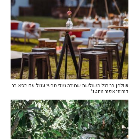
שולחן בר רגל משולשת שחורה טופ טבעי עגול עם כסא בר
דורותי אפור ווינטג'