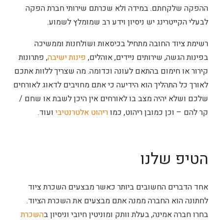
ההפקה שלקחתם. במידה ולא שכרתם שירותי חברת הפקה
לבעלי הקייטרינג יש ניסיון וידע רב שמומלץ לשמוע.
רשימת ציוד החובה מתחיל בכיסאות ושולחנות וממשיכה
בפינות הגשה, שירותים ניידים, אוהלים,
פינות ישיבה
, פתרונות
קירור או חימום בהתאם לעונה וכדומה. מה שצריך ללוות אתכם
לאורך כל התהליך הוא הידיעה כי אתם מחויבים לדאוג לאורחים
שלכם ושלא יהיה מצב בו לאורחים אין היכן לשבת או שחם /
קר להם – וכן כמובן ריהוט, כמו
ריהוט אלטרנטיבי
ועוד.
הטיפ שלנו
אחד הדברים החשובים ביותר כאשר מבצעים השכרת ציוד
לחתונה הוא החברה ממנה אתם מבצעים את השכרת הציוד.
בחרו חברה אמינה, בעלת וותק ומוניטין חיובי וניסיון ב
השכרת