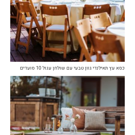
כסא עץ תאילנדי גוון טבעי עם שולחן עגול 10 סועדים