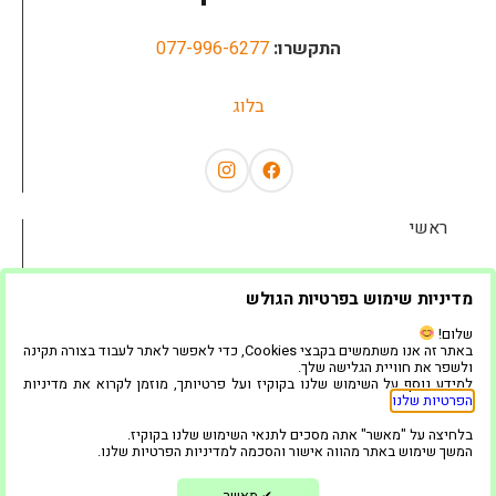
התקשרו:
077-996-6277
בלוג
ראשי
אודות
מדיניות שימוש בפרטיות הגולש
השכרת ציוד לאירועים
שלום!
באתר זה אנו משתמשים בקבצי Cookies, כדי לאפשר לאתר לעבוד בצורה תקינה
שאלות נפוצות
ולשפר את חוויית הגלישה שלך.
למידע נוסף על השימוש שלנו בקוקיז ועל פרטיותך, מוזמן לקרוא את מדיניות
הפרטיות שלנו
.
גלריה
בלחיצה על "מאשר" אתה מסכים לתנאי השימוש שלנו בקוקיז.
המוצרים שלנו
המשך שימוש באתר מהווה אישור והסכמה למדיניות הפרטיות שלנו.
בלוג
מאשר