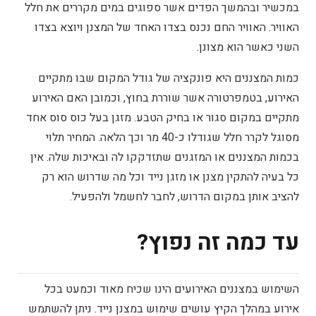
במכשיר ובהמשך הפדים אשר ספוגים במים מקררים את חלל
האוויר. האוויר החם נכנס בצדו האחד של המצנן ויוצא בצדו
השני כאשר הוא מצונן.
כמות המצננים היא פונקציה של גודל המקום שבו מתקיים
האירוע, בטמפרטורה אשר שוררת בחוץ, וכמובן האם האירוע
מתקיים במקום סגור או בחיק הטבע. מזגן בעל כוס סוס אחד
מסוגל לקרר חלל שגודלו כ-40 מר וכך הלאה. המחיר תלוי
בכמות המצננים או המזגנים שתזדקקו לה ובאיכות שלה. אין
כל בעיה להתקין מצנן או מזגן נייד וכל מה שדרוש הוא רק
להציב אותן במקום הדרוש, לחבר לחשמל ולהפעיל.
עד כמה זה נפוץ?
השימוש במצננים האירועים הינו שכיח מאוד וכמעט בכל
אירוע במהלך הקיץ עושים שימוש במצנן נייד. ניתן להשתמש