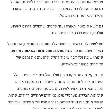
וינעימו את שהיית המוזמנים, כלי הגשה, כלים לחימום האוכל,
גנראטור ואפילו כמה כאלה, כך שלא יקרה מקרה שתישארו
חלילה ללא תאורה או חשמל.
גם דשא סינטטי, תאורה ועוד פרטים שיכולים לגרום לאירוע
שלכם, להיות הרבה יותר ממושלם.
יש לשים לב בראש ובראשונה לנוחות של האורחים, אם נתחיל
בציוד חשוב ומרכזי כמו
השכרת שולחנות וכסאות לאירוע
,
פינות ישיבה וכל דבר שיכול להקל ולהנעים את זמנם של
האורחים במשך כל האירוע.
חברת קארמה מספקת מגוון שלם של ציוד לאירועים, כולל
השכרת ציוד לחתונות, ותשמח לסייע לכם בהפקת האירוע
הקרב ובא: מצנן אוויר לאירועים בשטח, פופים צבעוניים,
פתרונות הצללה, מערפלי מים, מאוורים ייחודיים גדולים, פינות
הגשה מעוצבות ועוד רשימה בלתי נגמרת של מוצרים ושירותים
לאירועים שיסדרו לכם את האירוע מ-א' עד ת'.