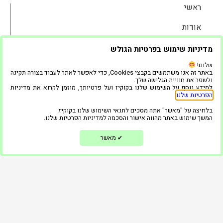
ראשי
אודות
השכרת ציוד לאירועים
מדיניות שימוש בפרטיות הגולש
שלום!
שאלות נפוצות
באתר זה אנו משתמשים בקבצי Cookies, כדי לאפשר לאתר לעבוד בצורה תקינה
ולשפר את חוויית הגלישה שלך.
גלריה
למידע נוסף על השימוש שלנו בקוקיז ועל פרטיותך, מוזמן לקרוא את מדיניות
הפרטיות שלנו
.
המוצרים שלנו
בלחיצה על "מאשר" אתה מסכים לתנאי השימוש שלנו בקוקיז.
1
המשך שימוש באתר מהווה אישור והסכמה למדיניות הפרטיות שלנו.
בלוג
מאשר
✔
ממליצים
צור קשר
הצהרת נגישות
מדיניות פרטיות
השאירו פרטים ונחזור אליכם בקדם