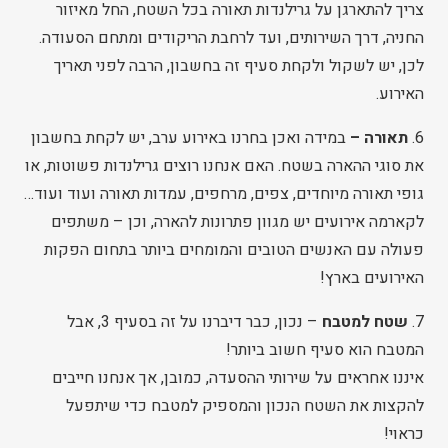
צריך להתארגן על גרילנדות תאורה בכל השטח, החל מאיזור
החניה, דרך השירותים, ועד לרחבת הריקודים ומתחם הסעודה.
לכן, יש לשקול ולקחת סעיף זה בחשבון, הרבה לפני תאריך
האירוע.
6.
תאורה –
במידה ואכן בחרנו באירוע ערב, יש לקחת בחשבון
את סוגי ההארה בשטח. האם אנחנו רוצים גרילנדות פשוטות, או
גופי תאורה מיוחדים, צפים, מרחפים, עמדות תאורה ועוד ועוד…
לקארמה אירועים יש מגוון פתרונות להארה, וכן – משתפים
פעולה עם האנשים הטובים והמומחים ביותר בתחום הפקות
האירועים בארץ!
7.
שטח למטבח
– נכון, כבר דיברנו על זה בסעיף 3, אבל
המטבח הוא סעיף חשוב ביותר!
איננו אחראים על שירותי ההסעדה, כמובן, אך אנחנו חייבים
להקצות את השטח הנכון והמספיק למטבח כדי שיתפעל
כראוי!