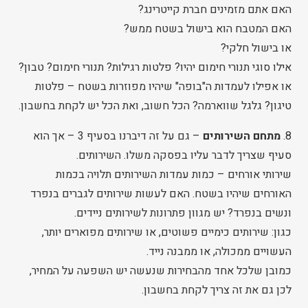
האם אתם מזמינים חברת קייטרינג?
האם המטבח הוא בישול בשטח ממש?
או בישול חלקי?
אילו סוגי תנורי חימום יהיו? פלטות רגילות? תנורי חימום? טבון?
או אפילו לעמדות ה"בופה" שיהיו מפוזרות בשטח – פלטות
טיגון? גלגל שווארמה? הכל חשוב, ואת הכל יש לקחת בחשבון.
8.
מתחם השירותים
– גם על זה דיברנו בסעיף 3 – אך הוא
סעיף שצריך לדבר עליו בפסקה משלו. השירותים.
שירותי אורחים – כמות עמדות השירותים תלויה בכמות
האורחים שיהיו בשטח. האם לעשות שירותים לגברים בנפרד
ונשים בנפרד? יש מגוון פתרונות לשירותים ניידים.
כגון: שירותים כימיים פשוטים, או שירותים מפוארים יותר,
העשויים ממכולה, או ממבנה נייד.
כמובן שלכל אחד מהבחירות שנעשה יש השפעה על המחיר,
לכן גם את זה צריך לקחת בחשבון.