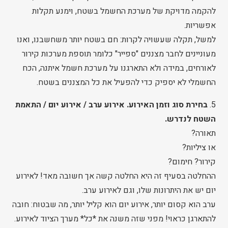
להקמה מדויקת של מערכת החשמל בשטח, וימנע תקלות
אפשריות.
למשל, תקלה שעשויה לקרות: חם בשטח יותר משחשבנו, ואנו
מעוניינים לחבר מצננים "ספייר" כלומר תוספת מערכות קירור
לאורחים, במידה ולא התארגנו על מערכת חשמל איתנה, הכח
החשמלי לא יספיק כדי להפעיל את כל המצננים בשטח.
5.
בחירת סוג וזמן האירוע. אירוע ערב / אירוע יום / התאמת
השטח לנדרש.
תאורה?
או ציליות?
קירור? חימום?
ההחלטה בסעיף זה היא החלטה קשה אך חשובה מאד! לאירוע
יום יש את היתרונות שלו, וגם לאירוע ערב.
ערב הוא קסום יותר, אירוע יום הוא קליל יותר, מה שבטוח: חובה
להתארגן כראוי! מפני שזה משנה את *כל* מערך הציוד לאירוע.