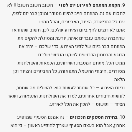
9.
הקמת המתחם לאירוע יום לפני
– חשוב חשוב חשוב!!! לא
לחכות עם זה. המתחם חייב להיות מסודר ומוכן כבר יום לפני,
עם כל התפאורה, הציוד, האביזרים, והכל ממש.
אתם לא רוצים לחץ ביום האירוע שלכם. לכן, חשוב שתוודאו
שהחברה שאתם עובדים איתה, יודעת ומסוגלת להקים את
המתחם כבר ביום של לפני האירוע, כדי שלכם – יהיה את
הרוגע והבטחון הדרושים לשקט הנפשי שלכם.
ממש הכל. מתחם המטבח, השירותים, הכסאות והשולחנות
מסודרים, חיבורי החשמל, התפאורה, כל האביזרים והציוד וכן
הלאה.
וביום האירוע – כל שנותר לעשות הוא: להשלים מה שחסר,
לעשות חיבורים אחרונים, לסדר את השולחנות, התפאורה, ושאר
הציוד – ופשוט – להכין את הכל לאירוע.
10.
בחירת הספקים הנכונים
– זה אמנם הסעיף שמופיע
אחרון, אבל הוא בעצם הסעיף שצריך להופיע ראשון – כי הוא