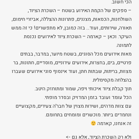
הכי חשוב.
– ספקים של הקמת האירוע בשטח – השכרת הציוד,
השולחנות, הכסאות, מצננים, פתרונות ההצללה, אביזרי חימום,
תאורה, שירותים, ועוד… בזה כמובן, לא מתפשרים! כי זה ממש
העיקר. וכאן – קארמה – השכרת ציוד לאירועים נכנסת
לתמונה.
מאות אירועים מכל הסוגים, בשטח מיוער, במדבר, בבתים
פרטיים, בים, בחצרות, אירועים עירוניים, מוסדיים, חתונות, בר
מצוות, בריתות, שבתות חתן, ועוד אינסוף סוגי אירועים שעברו
בהצלחה מקסימלית.
תוך קבלת ציוד איכותי ויפה, שמור ומתוחזק היטב.
הכל עומד ועובד בזמן המדויק ובסדר מופתי.
עם צוות מדהים, ושירות מצוין של חבר'ה צעירים, מקצועיים
ונחמדים ביותר. מוכשרים ומומחים בתחומם.
זה אנחנו, קארמה
ולא רק השכרת הציוד, אלא גם ->