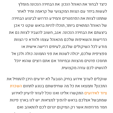
כיצד לבחור את האוהל הנכון. את הבחירה הנכונה מומלץ
לעשות ביחד עם הצוות המקצועי של קראמה ומיד לאחר
שתתנו לצוות את הפרמטרים והמידע הדרוש לביצוע הבחירה
של האוהל המתאים ביותר, תוכלו להיות בראש שקט כי אכן
ביצעתם את הבחירה הנכונה. אגב, חשוב להעביר לצוות גם את
הדרישות והשאיפות שלכם מהאוהל עצמו ולוודא כי הצוות
מודע לכל השיקולים שלכם, לעיתים דרישה אישית או
ספציפית שלכם, יכולה לשנות את פני התמונה כולה ולכן אל
תחסכו פרטים מהצוות ובמיוחד אם אתם רוצים שהוא יוכל
להושיט לכם עזרה מקצועית.
שוקלים לערוך אירוע בחיק הטבע? לא יודעים היכן להתחיל את
התכנון? ותמצאו את כל מה שחיפשתם בנוגע לתחום
השכרת
ציוד לאירועים
התקשרו אלינו ואנו נוכל לעזור לרעיון לאירוע
שמתבשל אצלכם בראש להפוך למציאות. יש לנו בארץ פינות
חמד מדהימות אשר רק המיקום יגרום לכם להתאהב ואם