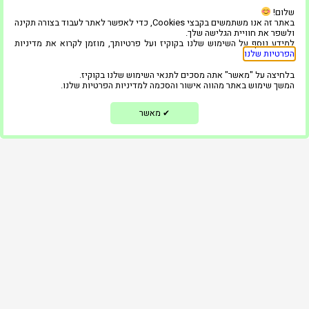
שאלות נפוצות
שלום!
באתר זה אנו משתמשים בקבצי Cookies, כדי לאפשר לאתר לעבוד בצורה תקינה
גלריה
ולשפר את חוויית הגלישה שלך.
למידע נוסף על השימוש שלנו בקוקיז ועל פרטיותך, מוזמן לקרוא את מדיניות
הפרטיות שלנו
.
המוצרים שלנו
בלחיצה על "מאשר" אתה מסכים לתנאי השימוש שלנו בקוקיז.
המשך שימוש באתר מהווה אישור והסכמה למדיניות הפרטיות שלנו.
בלוג
מאשר
✔
ממליצים
צור קשר
הצהרת נגישות
מדיניות פרטיות
השאירו פרטים ונחזור אליכם בקדם